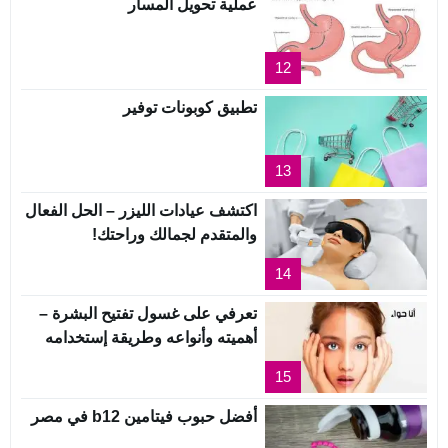
عملية تحويل المسار
12
تطبيق كوبونات توفير
13
اكتشف عيادات الليزر – الحل الفعال
والمتقدم لجمالك وراحتك!
14
تعرفي على غسول تفتيح البشرة –
أهميته وأنواعه وطريقة إستخدامه
15
أفضل حبوب فيتامين b12 في مصر