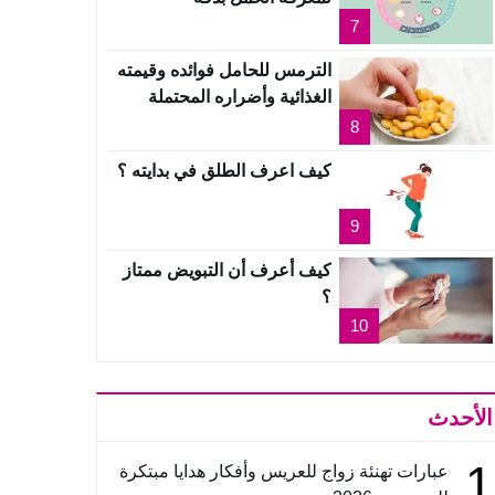
7
الترمس للحامل فوائده وقيمته
الغذائية وأضراره المحتملة
8
كيف اعرف الطلق في بدايته ؟
9
كيف أعرف أن التبويض ممتاز
؟
10
الأحدث
1
عبارات تهنئة زواج للعريس وأفكار هدايا مبتكرة