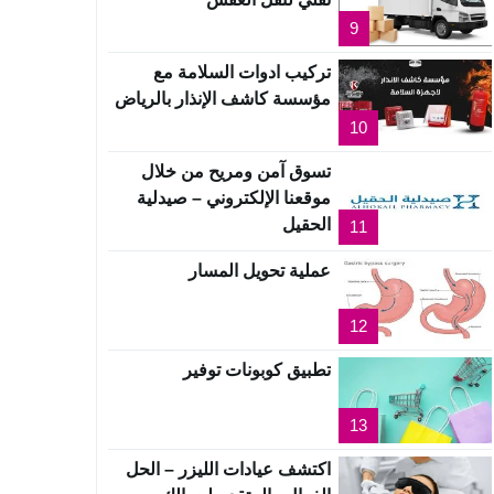
9
تركيب ادوات السلامة مع
مؤسسة كاشف الإنذار بالرياض
10
تسوق آمن ومريح من خلال
موقعنا الإلكتروني – صيدلية
الحقيل
11
عملية تحويل المسار
12
تطبيق كوبونات توفير
13
اكتشف عيادات الليزر – الحل