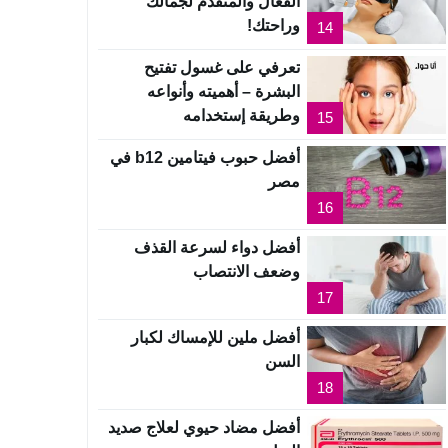
الفعال والمتقدم لجمالك
وراحتك!
14
تعرفي على غسول تفتيح
البشرة – أهميته وأنواعه
وطريقة إستخدامه
15
أفضل حبوب فيتامين b12 في
مصر
16
أفضل دواء لسرعة القذف
وضعف الانتصاب
17
أفضل ملين للإمساك لكبار
السن
18
أفضل مضاد حيوي لعلاج صديد