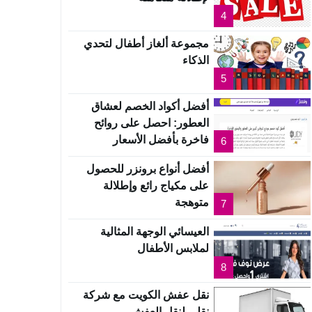
4
مجموعة ألغاز أطفال لتحدي
الذكاء
5
أفضل أكواد الخصم لعشاق
العطور: احصل على روائح
فاخرة بأفضل الأسعار
6
أفضل أنواع برونزر للحصول
على مكياج رائع وإطلالة
متوهجة
7
العيسائي الوجهة المثالية
لملابس الأطفال
8
نقل عفش الكويت مع شركة
نقلي لنقل العفش