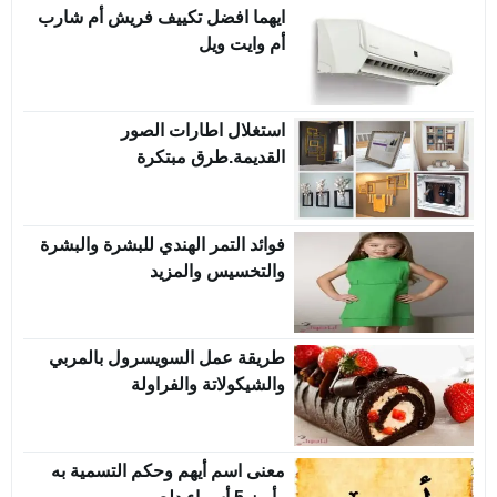
ايهما افضل تكييف فريش أم شارب
أم وايت ويل
استغلال اطارات الصور
القديمة.طرق مبتكرة
فوائد التمر الهندي للبشرة والبشرة
والتخسيس والمزيد
طريقة عمل السويسرول بالمربي
والشيكولاتة والفراولة
معنى اسم أيهم وحكم التسمية به