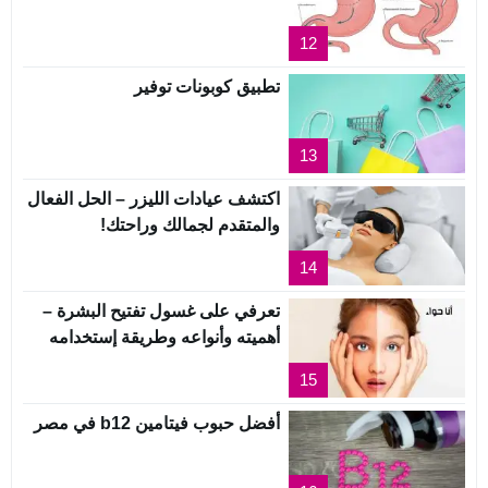
12
تطبيق كوبونات توفير
13
اكتشف عيادات الليزر – الحل الفعال
والمتقدم لجمالك وراحتك!
14
تعرفي على غسول تفتيح البشرة –
أهميته وأنواعه وطريقة إستخدامه
15
أفضل حبوب فيتامين b12 في مصر