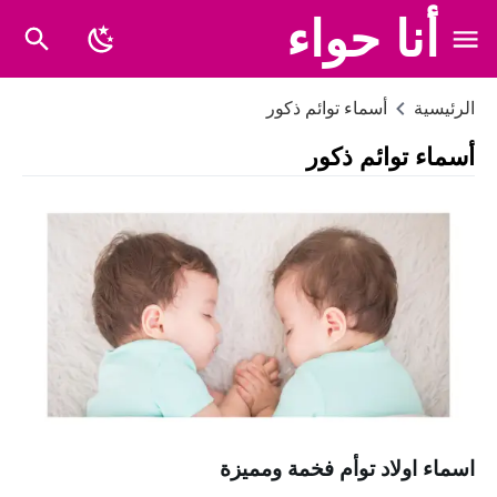
أنا حواء
الرئيسية
أسماء توائم ذكور
أسماء توائم ذكور
اسماء اولاد توأم فخمة ومميزة