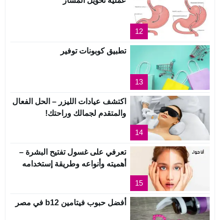
عملية تحويل المسار
12
تطبيق كوبونات توفير
13
اكتشف عيادات الليزر – الحل الفعال
والمتقدم لجمالك وراحتك!
14
تعرفي على غسول تفتيح البشرة –
أهميته وأنواعه وطريقة إستخدامه
15
أفضل حبوب فيتامين b12 في مصر