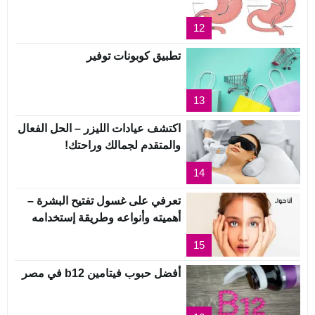
12
تطبيق كوبونات توفير
13
اكتشف عيادات الليزر – الحل الفعال
والمتقدم لجمالك وراحتك!
14
تعرفي على غسول تفتيح البشرة –
أهميته وأنواعه وطريقة إستخدامه
15
أفضل حبوب فيتامين b12 في مصر