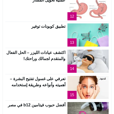
عملية تحويل المسار
12
تطبيق كوبونات توفير
13
اكتشف عيادات الليزر – الحل الفعال
والمتقدم لجمالك وراحتك!
14
تعرفي على غسول تفتيح البشرة –
أهميته وأنواعه وطريقة إستخدامه
15
أفضل حبوب فيتامين b12 في مصر