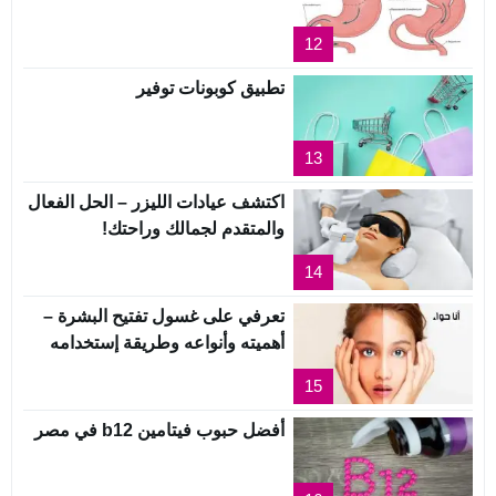
12
تطبيق كوبونات توفير
13
اكتشف عيادات الليزر – الحل الفعال
والمتقدم لجمالك وراحتك!
14
تعرفي على غسول تفتيح البشرة –
أهميته وأنواعه وطريقة إستخدامه
15
أفضل حبوب فيتامين b12 في مصر