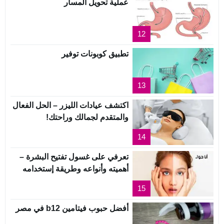
عملية تحويل المسار
12
تطبيق كوبونات توفير
13
اكتشف عيادات الليزر – الحل الفعال
والمتقدم لجمالك وراحتك!
14
تعرفي على غسول تفتيح البشرة –
أهميته وأنواعه وطريقة إستخدامه
15
أفضل حبوب فيتامين b12 في مصر