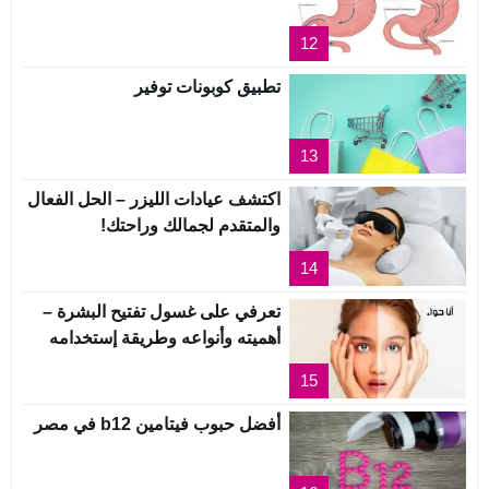
12
تطبيق كوبونات توفير
13
اكتشف عيادات الليزر – الحل الفعال
والمتقدم لجمالك وراحتك!
14
تعرفي على غسول تفتيح البشرة –
أهميته وأنواعه وطريقة إستخدامه
15
أفضل حبوب فيتامين b12 في مصر