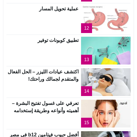
عملية تحويل المسار
12
تطبيق كوبونات توفير
13
اكتشف عيادات الليزر – الحل الفعال
والمتقدم لجمالك وراحتك!
14
تعرفي على غسول تفتيح البشرة –
أهميته وأنواعه وطريقة إستخدامه
15
أفضل حبوب فيتامين b12 في مصر