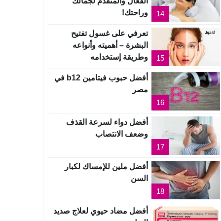
الفعال والمتقدم لجمالك
وراحتك!
14
تعرفي على غسول تفتيح
البشرة – أهميته وأنواعه
وطريقة إستخدامه
15
أفضل حبوب فيتامين b12 في
مصر
16
أفضل دواء لسرعة القذف
وضعف الانتصاب
17
أفضل ملين للإمساك لكبار
السن
18
أفضل مضاد حيوي لعلاج صديد