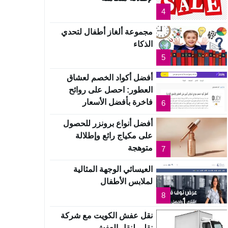
4
مجموعة ألغاز أطفال لتحدي
الذكاء
5
أفضل أكواد الخصم لعشاق
العطور: احصل على روائح
فاخرة بأفضل الأسعار
6
أفضل أنواع برونزر للحصول
على مكياج رائع وإطلالة
متوهجة
7
العيسائي الوجهة المثالية
لملابس الأطفال
8
نقل عفش الكويت مع شركة
نقلي لنقل العفش