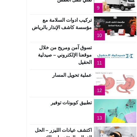
9
تركيب ادوات السلامة مع
مؤسسة كاشف الإنذار بالرياض
10
تسوق آمن ومريح من خلال
موقعنا الإلكتروني – صيدلية
الحقيل
11
عملية تحويل المسار
12
تطبيق كوبونات توفير
13
اكتشف عيادات الليزر – الحل