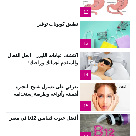
12
تطبيق كوبونات توفير
13
اكتشف عيادات الليزر – الحل الفعال
والمتقدم لجمالك وراحتك!
14
تعرفي على غسول تفتيح البشرة –
أهميته وأنواعه وطريقة إستخدامه
15
أفضل حبوب فيتامين b12 في مصر