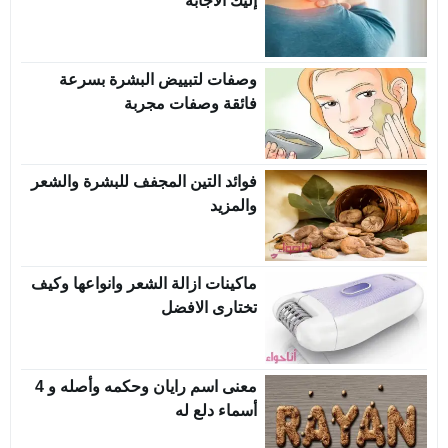
إليك الاجابة
وصفات لتبييض البشرة بسرعة
فائقة وصفات مجربة
فوائد التين المجفف للبشرة والشعر
والمزيد
ماكينات ازالة الشعر وانواعها وكيف
تختارى الافضل
معنى اسم رايان وحكمه وأصله و 4
أسماء دلع له