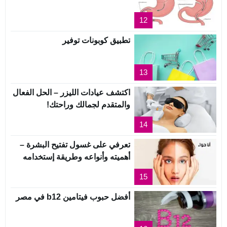
12
تطبيق كوبونات توفير
13
اكتشف عيادات الليزر – الحل الفعال
والمتقدم لجمالك وراحتك!
14
تعرفي على غسول تفتيح البشرة –
أهميته وأنواعه وطريقة إستخدامه
15
أفضل حبوب فيتامين b12 في مصر