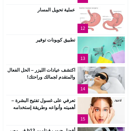
عملية تحويل المسار
12
تطبيق كوبونات توفير
13
اكتشف عيادات الليزر – الحل الفعال
والمتقدم لجمالك وراحتك!
14
تعرفي على غسول تفتيح البشرة –
أهميته وأنواعه وطريقة إستخدامه
15
أفضل حبوب فيتامين b12 في مصر