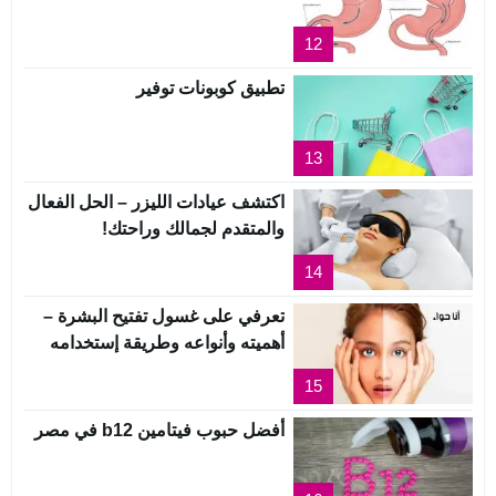
12
تطبيق كوبونات توفير
13
اكتشف عيادات الليزر – الحل الفعال
والمتقدم لجمالك وراحتك!
14
تعرفي على غسول تفتيح البشرة –
أهميته وأنواعه وطريقة إستخدامه
15
أفضل حبوب فيتامين b12 في مصر