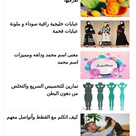
تعرفيها
عبايات خليجية راقية سوداء و ملونة
عبايات فخمة
معنى اسم محمد ودلعه ومميزات
اسم محمد
تمارين للتخسيس السريع والتخلص
من دهون البطن
كيف اتكلم مع القطط وأتواصل معهم