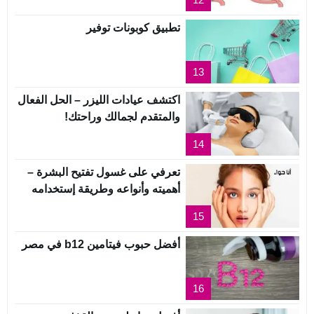
تطبيق كوبونات توفير
13
اكتشف عيادات الليزر – الحل الفعال
والمتقدم لجمالك وراحتك!
14
تعرفي على غسول تفتيح البشرة –
أهميته وأنواعه وطريقة إستخدامه
15
أفضل حبوب فيتامين b12 في مصر
16