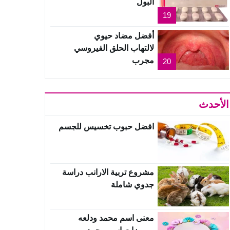
البول
19
أفضل مضاد حيوي
لالتهاب الحلق الفيروسي
مجرب
20
الأحدث
افضل حبوب تخسيس للجسم
مشروع تربية الارانب دراسة
جدوي شاملة
معنى اسم محمد ودلعه