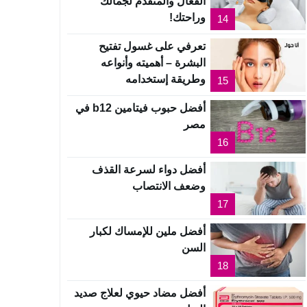
الفعال والمتقدم لجمالك
وراحتك!
14
تعرفي على غسول تفتيح
البشرة – أهميته وأنواعه
وطريقة إستخدامه
15
أفضل حبوب فيتامين b12 في
مصر
16
أفضل دواء لسرعة القذف
وضعف الانتصاب
17
أفضل ملين للإمساك لكبار
السن
18
أفضل مضاد حيوي لعلاج صديد