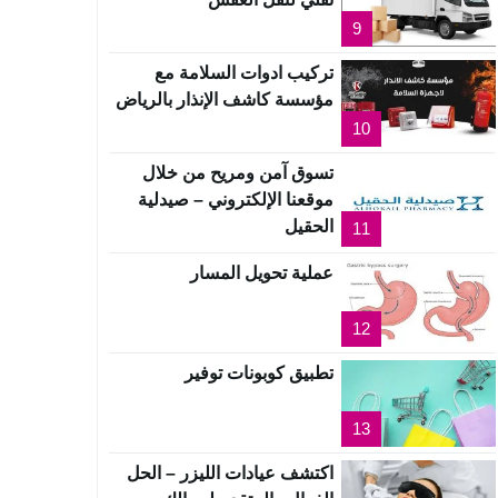
9
تركيب ادوات السلامة مع
مؤسسة كاشف الإنذار بالرياض
10
تسوق آمن ومريح من خلال
موقعنا الإلكتروني – صيدلية
الحقيل
11
عملية تحويل المسار
12
تطبيق كوبونات توفير
13
اكتشف عيادات الليزر – الحل