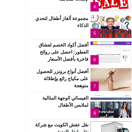
4
مجموعة ألغاز أطفال لتحدي
الذكاء
5
أفضل أكواد الخصم لعشاق
العطور: احصل على روائح
فاخرة بأفضل الأسعار
6
أفضل أنواع برونزر للحصول
على مكياج رائع وإطلالة
متوهجة
7
العيسائي الوجهة المثالية
لملابس الأطفال
8
نقل عفش الكويت مع شركة
نقلي لنقل العفش