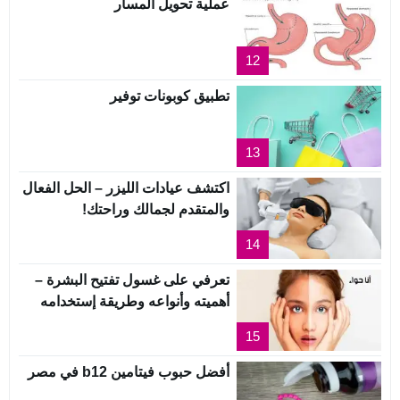
عملية تحويل المسار
12
تطبيق كوبونات توفير
13
اكتشف عيادات الليزر – الحل الفعال
والمتقدم لجمالك وراحتك!
14
تعرفي على غسول تفتيح البشرة –
أهميته وأنواعه وطريقة إستخدامه
15
أفضل حبوب فيتامين b12 في مصر