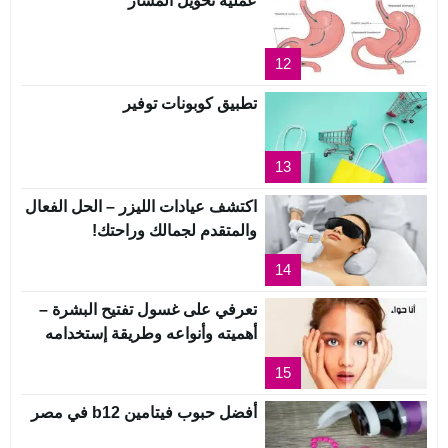
عملية تحويل المسار
12
تطبيق كوبونات توفير
13
اكتشف عيادات الليزر – الحل الفعال
والمتقدم لجمالك وراحتك!
14
تعرفي على غسول تفتيح البشرة –
أهميته وأنواعه وطريقة إستخدامه
15
أفضل حبوب فيتامين b12 في مصر