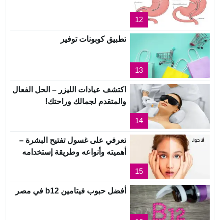
12
تطبيق كوبونات توفير
13
اكتشف عيادات الليزر – الحل الفعال
والمتقدم لجمالك وراحتك!
14
تعرفي على غسول تفتيح البشرة –
أهميته وأنواعه وطريقة إستخدامه
15
أفضل حبوب فيتامين b12 في مصر