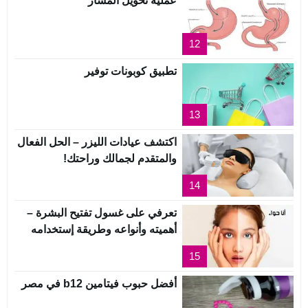
عملية تحويل المسار
12
تطبيق كوبونات توفير
13
اكتشف عيادات الليزر – الحل الفعال
والمتقدم لجمالك وراحتك!
14
تعرفي على غسول تفتيح البشرة –
أهميته وأنواعه وطريقة إستخدامه
15
أفضل حبوب فيتامين b12 في مصر