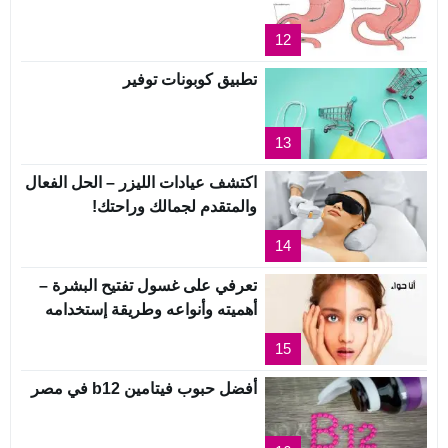
12
تطبيق كوبونات توفير
13
اكتشف عيادات الليزر – الحل الفعال
والمتقدم لجمالك وراحتك!
14
تعرفي على غسول تفتيح البشرة –
أهميته وأنواعه وطريقة إستخدامه
15
أفضل حبوب فيتامين b12 في مصر