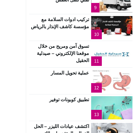
9
تركيب ادوات السلامة مع
مؤسسة كاشف الإنذار بالرياض
10
تسوق آمن ومريح من خلال
موقعنا الإلكتروني – صيدلية
الحقيل
11
عملية تحويل المسار
12
تطبيق كوبونات توفير
13
اكتشف عيادات الليزر – الحل