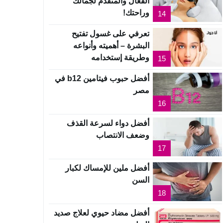
الفعال والمتقدم لجمالك
وراحتك!
14
تعرفي على غسول تفتيح
البشرة – أهميته وأنواعه
وطريقة إستخدامه
15
أفضل حبوب فيتامين b12 في
مصر
16
أفضل دواء لسرعة القذف
وضعف الانتصاب
17
أفضل ملين للإمساك لكبار
السن
18
أفضل مضاد حيوي لعلاج صديد