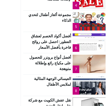
4
مجموعة ألغاز أطفال لتحدي
الذكاء
5
أفضل أكواد الخصم لعشاق
العطور: احصل على روائح
فاخرة بأفضل الأسعار
6
أفضل أنواع برونزر للحصول
على مكياج رائع وإطلالة
متوهجة
7
العيسائي الوجهة المثالية
لملابس الأطفال
8
نقل عفش الكويت مع شركة
نقلي لنقل العفش