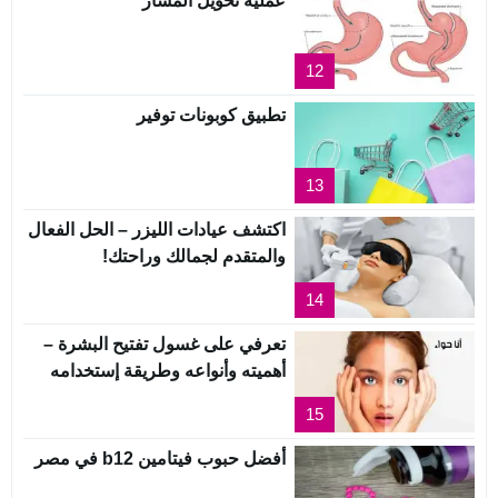
عملية تحويل المسار
12
تطبيق كوبونات توفير
13
اكتشف عيادات الليزر – الحل الفعال
والمتقدم لجمالك وراحتك!
14
تعرفي على غسول تفتيح البشرة –
أهميته وأنواعه وطريقة إستخدامه
15
أفضل حبوب فيتامين b12 في مصر