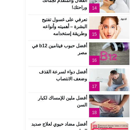
الفعال والمتقدم لجمالك
وراحتك!
14
تعرفي على غسول تفتيح
البشرة – أهميته وأنواعه
وطريقة إستخدامه
15
أفضل حبوب فيتامين b12 في
مصر
16
أفضل دواء لسرعة القذف
وضعف الانتصاب
17
أفضل ملين للإمساك لكبار
السن
18
أفضل مضاد حيوي لعلاج صديد