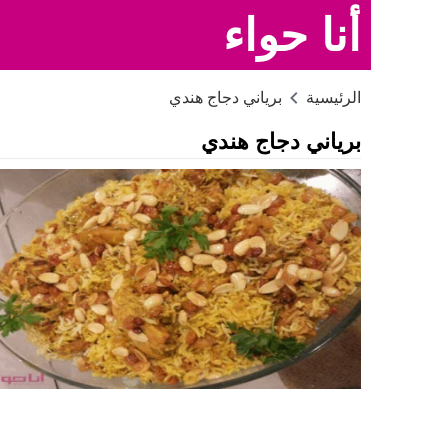
أنا حواء
الرئيسية
برياني دجاج هندي
برياني دجاج هندي