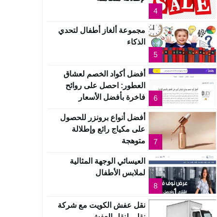
4
مجموعة ألغاز أطفال لتحدي
الذكاء
5
أفضل أكواد الخصم لعشاق
العطور: احصل على روائح
فاخرة بأفضل الأسعار
6
أفضل أنواع برونزر للحصول
على مكياج رائع وإطلالة
متوهجة
7
العيسائي الوجهة المثالية
لملابس الأطفال
8
نقل عفش الكويت مع شركة
نقلي لنقل العفش