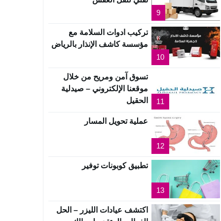
9
تركيب ادوات السلامة مع
مؤسسة كاشف الإنذار بالرياض
10
تسوق آمن ومريح من خلال
موقعنا الإلكتروني – صيدلية
الحقيل
11
عملية تحويل المسار
12
تطبيق كوبونات توفير
13
اكتشف عيادات الليزر – الحل