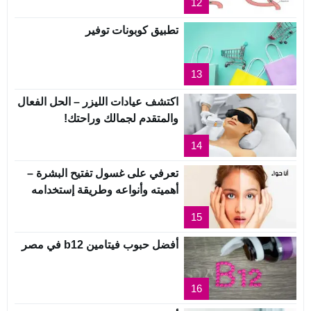
12
تطبيق كوبونات توفير
13
اكتشف عيادات الليزر – الحل الفعال
والمتقدم لجمالك وراحتك!
14
تعرفي على غسول تفتيح البشرة –
أهميته وأنواعه وطريقة إستخدامه
15
أفضل حبوب فيتامين b12 في مصر
16