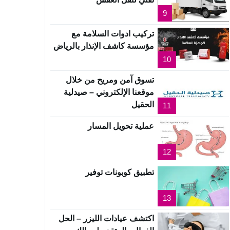
9
تركيب ادوات السلامة مع
مؤسسة كاشف الإنذار بالرياض
10
تسوق آمن ومريح من خلال
موقعنا الإلكتروني – صيدلية
الحقيل
11
عملية تحويل المسار
12
تطبيق كوبونات توفير
13
اكتشف عيادات الليزر – الحل