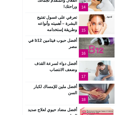
الفعال والمتقدم لجمالك
وراحتك!
14
تعرفي على غسول تفتيح
البشرة – أهميته وأنواعه
وطريقة إستخدامه
15
أفضل حبوب فيتامين b12 في
مصر
16
أفضل دواء لسرعة القذف
وضعف الانتصاب
17
أفضل ملين للإمساك لكبار
السن
18
أفضل مضاد حيوي لعلاج صديد