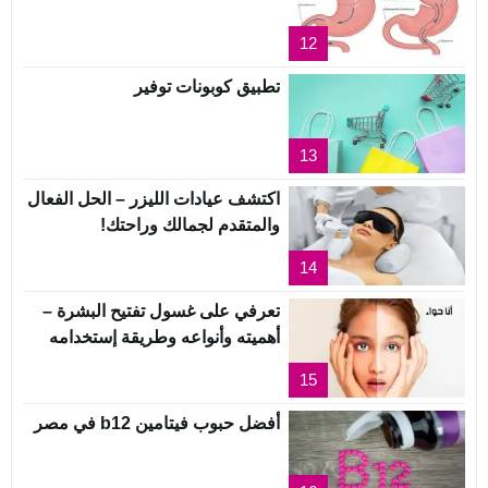
12
تطبيق كوبونات توفير
13
اكتشف عيادات الليزر – الحل الفعال
والمتقدم لجمالك وراحتك!
14
تعرفي على غسول تفتيح البشرة –
أهميته وأنواعه وطريقة إستخدامه
15
أفضل حبوب فيتامين b12 في مصر