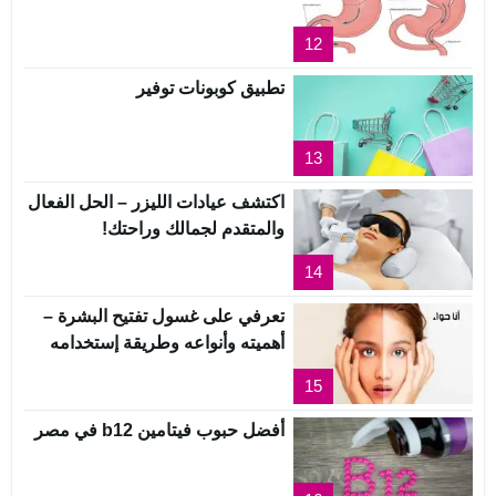
12
تطبيق كوبونات توفير
13
اكتشف عيادات الليزر – الحل الفعال
والمتقدم لجمالك وراحتك!
14
تعرفي على غسول تفتيح البشرة –
أهميته وأنواعه وطريقة إستخدامه
15
أفضل حبوب فيتامين b12 في مصر