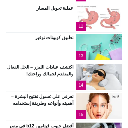
عملية تحويل المسار
12
تطبيق كوبونات توفير
13
اكتشف عيادات الليزر – الحل الفعال
والمتقدم لجمالك وراحتك!
14
تعرفي على غسول تفتيح البشرة –
أهميته وأنواعه وطريقة إستخدامه
15
أفضل حبوب فيتامين b12 في مصر