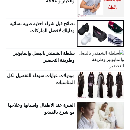
والكبار و علاجه
نصائح قبل شراء احذية طبية نسائية
ودليلك لافضل الماركات
سلطة الشمندر بالبصل والمايونيز
وطريقة التحضير
موديلات عبايات سوداء للتفصيل لكل
المناسبات
الغيرة عند الاطفال واسبابها وعلاجها
مع شرح بالفيديو