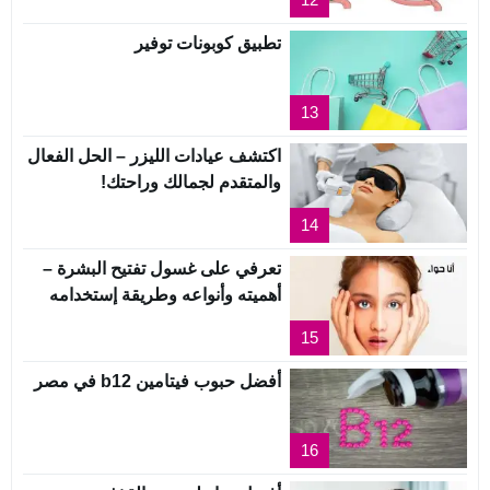
تطبيق كوبونات توفير
13
اكتشف عيادات الليزر – الحل الفعال
والمتقدم لجمالك وراحتك!
14
تعرفي على غسول تفتيح البشرة –
أهميته وأنواعه وطريقة إستخدامه
15
أفضل حبوب فيتامين b12 في مصر
16