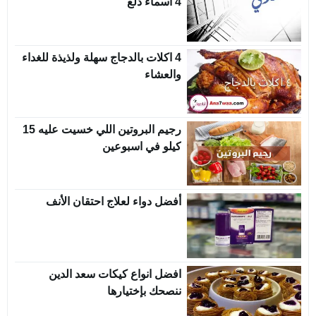
4 أسماء دلع
4 اكلات بالدجاج سهلة ولذيذة للغداء
والعشاء
رجيم البروتين اللي خسيت عليه 15
كيلو في اسبوعين
أفضل دواء لعلاج احتقان الأنف
افضل انواع كيكات سعد الدين
ننصحك بإختيارها