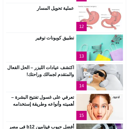
عملية تحويل المسار
12
تطبيق كوبونات توفير
13
اكتشف عيادات الليزر – الحل الفعال
والمتقدم لجمالك وراحتك!
14
تعرفي على غسول تفتيح البشرة –
أهميته وأنواعه وطريقة إستخدامه
15
أفضل حبوب فيتامين b12 في مصر