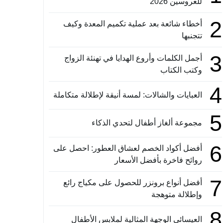
للعروسين 2026
2
أخطاء شائعة بعد عملية تكميم المعدة وكيف
تتجنبها
3
أجمل الكلمات وأروع الهدايا في تهنئة الزواج
وكتب الكتاب
4
العبايات والشالات: لمسة أنيقة لإطلالة متكاملة
5
مجموعة ألغاز أطفال لتحدي الذكاء
6
أفضل أكواد الخصم لعشاق العطور: احصل على
روائح فاخرة بأفضل الأسعار
7
أفضل أنواع برونزر للحصول على مكياج رائع
وإطلالة متوهجة
8
العيسائي الوجهة المثالية لملابس الأطفال