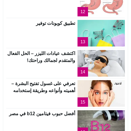
12
تطبيق كوبونات توفير
13
اكتشف عيادات الليزر – الحل الفعال
والمتقدم لجمالك وراحتك!
14
تعرفي على غسول تفتيح البشرة –
أهميته وأنواعه وطريقة إستخدامه
15
أفضل حبوب فيتامين b12 في مصر