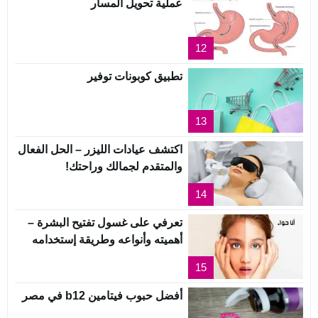
عملية تحويل المسار
12
تطبيق كوبونات توفير
13
اكتشف عيادات الليزر – الحل الفعال
والمتقدم لجمالك وراحتك!
14
تعرفي على غسول تفتيح البشرة –
أهميته وأنواعه وطريقة إستخدامه
15
أفضل حبوب فيتامين b12 في مصر