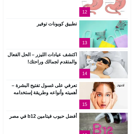
12
تطبيق كوبونات توفير
13
اكتشف عيادات الليزر – الحل الفعال
والمتقدم لجمالك وراحتك!
14
تعرفي على غسول تفتيح البشرة –
أهميته وأنواعه وطريقة إستخدامه
15
أفضل حبوب فيتامين b12 في مصر