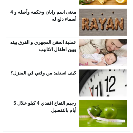
معنى اسم رايان وحكمه وأصله و 4
أسماء دلع له
عملية الحقن المجهري و الفرق بينه
وبين اطفال الانابيب
كيف استفيد من وقتي في المنزل؟
رجيم التفاح افقدي 4 كيلو خلال 5
أيام بالتفصيل