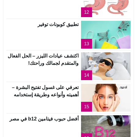
12
تطبيق كوبونات توفير
13
اكتشف عيادات الليزر – الحل الفعال
والمتقدم لجمالك وراحتك!
14
تعرفي على غسول تفتيح البشرة –
أهميته وأنواعه وطريقة إستخدامه
15
أفضل حبوب فيتامين b12 في مصر