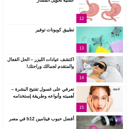
عملية تحويل المسار
12
تطبيق كوبونات توفير
13
اكتشف عيادات الليزر – الحل الفعال
والمتقدم لجمالك وراحتك!
14
تعرفي على غسول تفتيح البشرة –
أهميته وأنواعه وطريقة إستخدامه
15
أفضل حبوب فيتامين b12 في مصر