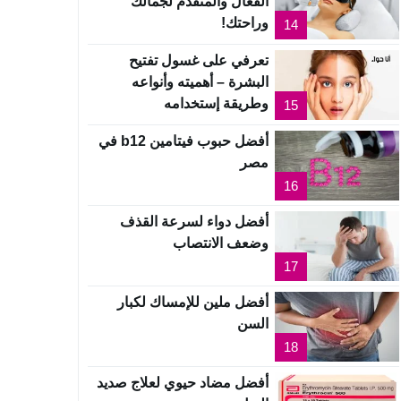
الفعال والمتقدم لجمالك
وراحتك!
14
تعرفي على غسول تفتيح
البشرة – أهميته وأنواعه
وطريقة إستخدامه
15
أفضل حبوب فيتامين b12 في
مصر
16
أفضل دواء لسرعة القذف
وضعف الانتصاب
17
أفضل ملين للإمساك لكبار
السن
18
أفضل مضاد حيوي لعلاج صديد