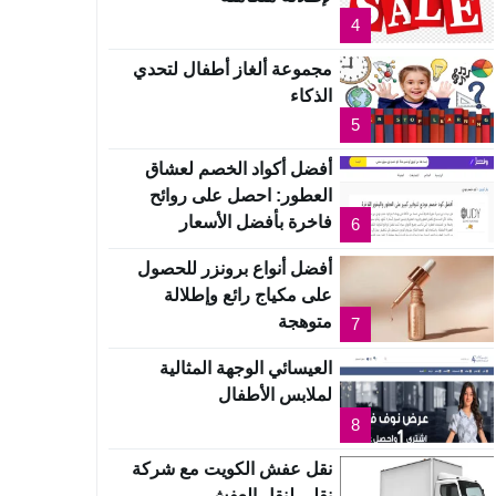
4
مجموعة ألغاز أطفال لتحدي
الذكاء
5
أفضل أكواد الخصم لعشاق
العطور: احصل على روائح
فاخرة بأفضل الأسعار
6
أفضل أنواع برونزر للحصول
على مكياج رائع وإطلالة
متوهجة
7
العيسائي الوجهة المثالية
لملابس الأطفال
8
نقل عفش الكويت مع شركة
نقلي لنقل العفش