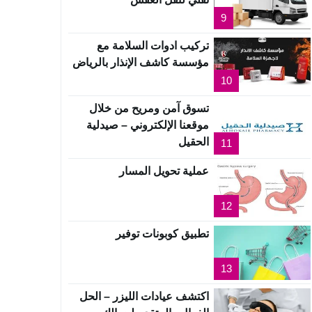
9
تركيب ادوات السلامة مع
مؤسسة كاشف الإنذار بالرياض
10
تسوق آمن ومريح من خلال
موقعنا الإلكتروني – صيدلية
الحقيل
11
عملية تحويل المسار
12
تطبيق كوبونات توفير
13
اكتشف عيادات الليزر – الحل