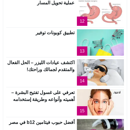
عملية تحويل المسار
12
تطبيق كوبونات توفير
13
اكتشف عيادات الليزر – الحل الفعال
والمتقدم لجمالك وراحتك!
14
تعرفي على غسول تفتيح البشرة –
أهميته وأنواعه وطريقة إستخدامه
15
أفضل حبوب فيتامين b12 في مصر