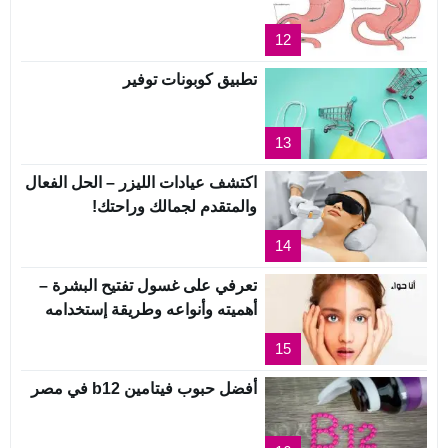
12
تطبيق كوبونات توفير
13
اكتشف عيادات الليزر – الحل الفعال
والمتقدم لجمالك وراحتك!
14
تعرفي على غسول تفتيح البشرة –
أهميته وأنواعه وطريقة إستخدامه
15
أفضل حبوب فيتامين b12 في مصر