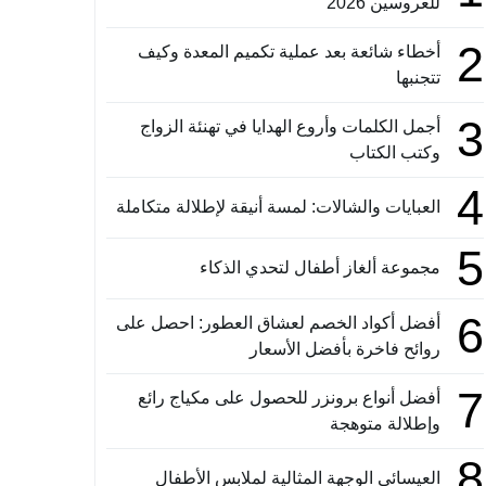
للعروسين 2026
2
أخطاء شائعة بعد عملية تكميم المعدة وكيف
تتجنبها
3
أجمل الكلمات وأروع الهدايا في تهنئة الزواج
وكتب الكتاب
4
العبايات والشالات: لمسة أنيقة لإطلالة متكاملة
5
مجموعة ألغاز أطفال لتحدي الذكاء
6
أفضل أكواد الخصم لعشاق العطور: احصل على
روائح فاخرة بأفضل الأسعار
7
أفضل أنواع برونزر للحصول على مكياج رائع
وإطلالة متوهجة
8
العيسائي الوجهة المثالية لملابس الأطفال