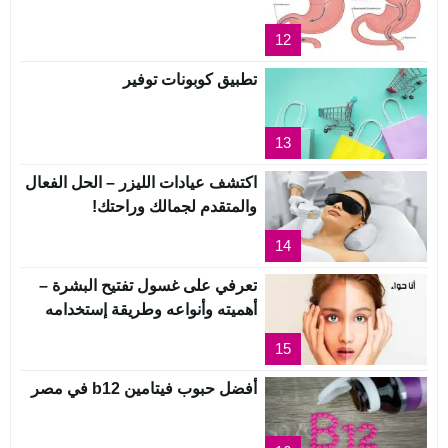
12
تطبيق كوبونات توفير
13
اكتشف عيادات الليزر – الحل الفعال
والمتقدم لجمالك وراحتك!
14
تعرفي على غسول تفتيح البشرة –
أهميته وأنواعه وطريقة إستخدامه
15
أفضل حبوب فيتامين b12 في مصر