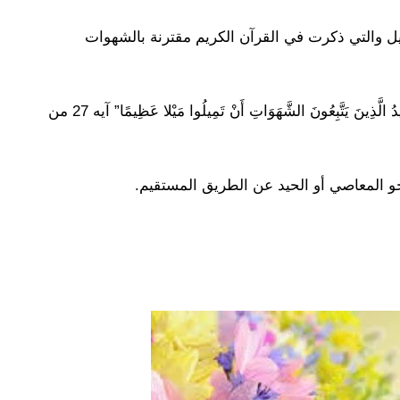
يل والتي ذكرت في القرآن الكريم مقترنة بالشهوات
وذلك في قوله تعالى ” وَاللَّهُ يُرِيدُ أَنْ يَتُوبَ عَلَيْكُمْ وَيُرِيدُ الَّذِينَ يَتَّبِعُونَ الشَّهَوَاتِ أَنْ تَمِيلُوا مَيْلا عَظِيمًا” آيه 27 من
نحو المعاصي أو الحيد عن الطريق المستقيم.