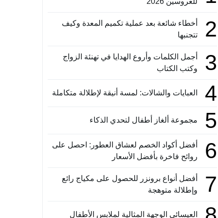
للعروسين 2026
2
أخطاء شائعة بعد عملية تكميم المعدة وكيف
تتجنبها
3
أجمل الكلمات وأروع الهدايا في تهنئة الزواج
وكتب الكتاب
4
العبايات والشالات: لمسة أنيقة لإطلالة متكاملة
5
مجموعة ألغاز أطفال لتحدي الذكاء
6
أفضل أكواد الخصم لعشاق العطور: احصل على
روائح فاخرة بأفضل الأسعار
7
أفضل أنواع برونزر للحصول على مكياج رائع
وإطلالة متوهجة
8
العيسائي الوجهة المثالية لملابس الأطفال