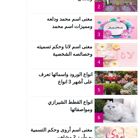
2
معنى اسم محمد ودلعه
ومميزات اسم محمد
3
معنى اسم لانا وحكم تسميته
وخصائصه الشخصية
4
انواع الورود واسمائها تعرف
على أشهر 3 انواع
5
انواع القطط الشيرازي
ومواصفاتها
6
معنى اسم أروى وحكم التسمية
به وأبرز 2 مشاهير