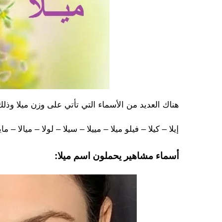
هناك العديد من الأسماء التي تأتي على وزن ميلا وذ
إيلا – كيلا – فيلو ميلا – مييلا – سيلا – لولا – ميالا – مايا
أسماء مشاهير يحملون اسم ميلا: