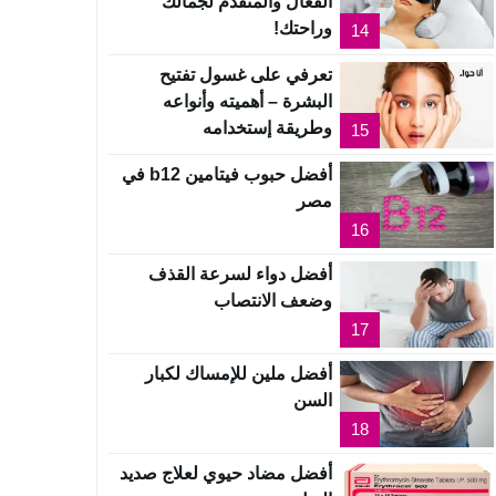
الفعال والمتقدم لجمالك
وراحتك!
14
تعرفي على غسول تفتيح
البشرة – أهميته وأنواعه
وطريقة إستخدامه
15
أفضل حبوب فيتامين b12 في
مصر
16
أفضل دواء لسرعة القذف
وضعف الانتصاب
17
أفضل ملين للإمساك لكبار
السن
18
أفضل مضاد حيوي لعلاج صديد