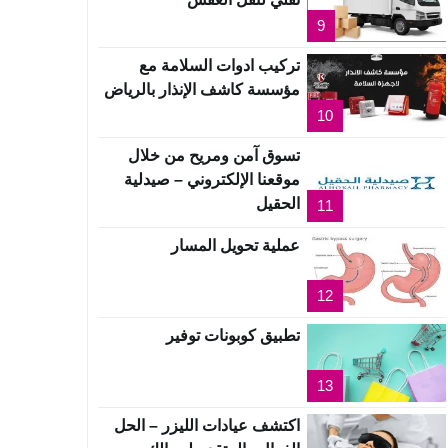
9
تركيب ادوات السلامة مع
مؤسسة كاشف الإنذار بالرياض
10
تسوق آمن ومريح من خلال
موقعنا الإلكتروني – صيدلية
الحقيل
11
عملية تحويل المسار
12
تطبيق كوبونات توفير
13
اكتشف عيادات الليزر – الحل