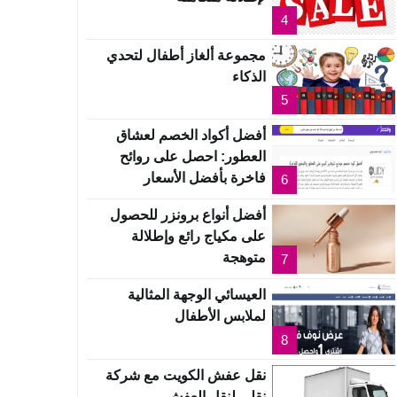
4
مجموعة ألغاز أطفال لتحدي
الذكاء
5
أفضل أكواد الخصم لعشاق
العطور: احصل على روائح
فاخرة بأفضل الأسعار
6
أفضل أنواع برونزر للحصول
على مكياج رائع وإطلالة
متوهجة
7
العيسائي الوجهة المثالية
لملابس الأطفال
8
نقل عفش الكويت مع شركة
نقلي لنقل العفش