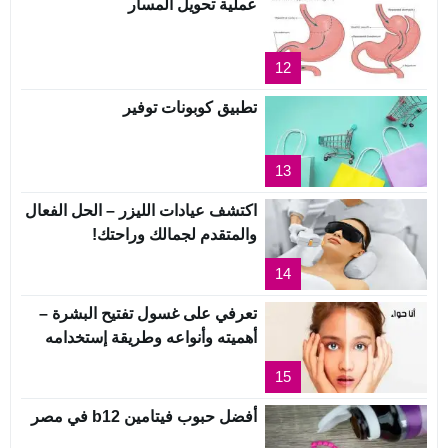
عملية تحويل المسار
12
تطبيق كوبونات توفير
13
اكتشف عيادات الليزر – الحل الفعال
والمتقدم لجمالك وراحتك!
14
تعرفي على غسول تفتيح البشرة –
أهميته وأنواعه وطريقة إستخدامه
15
أفضل حبوب فيتامين b12 في مصر