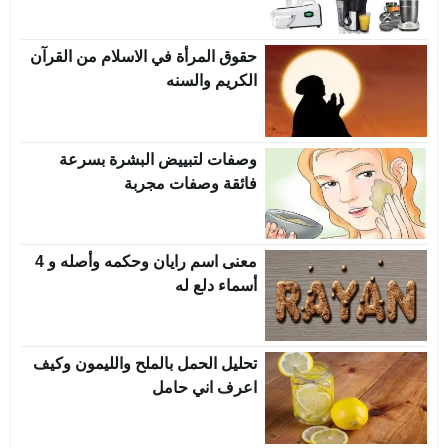
حقوق المرأة في الاسلام من القرآن
الكريم والسنه
وصفات لتبييض البشرة بسرعة
فائقة وصفات مجربة
معنى اسم رايان وحكمه وأصله و 4
أسماء دلع له
تحليل الحمل بالملح والليمون وكيف
اعرف اني حامل