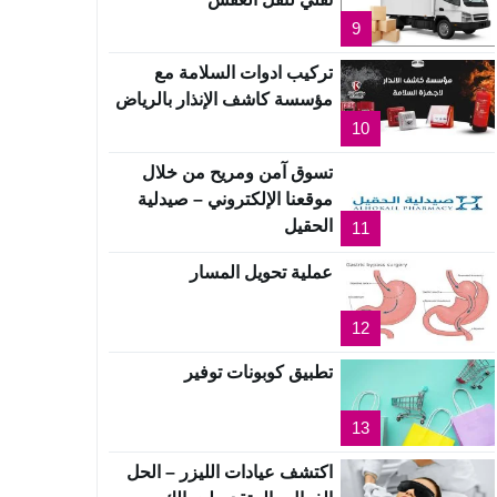
9
تركيب ادوات السلامة مع
مؤسسة كاشف الإنذار بالرياض
10
تسوق آمن ومريح من خلال
موقعنا الإلكتروني – صيدلية
الحقيل
11
عملية تحويل المسار
12
تطبيق كوبونات توفير
13
اكتشف عيادات الليزر – الحل