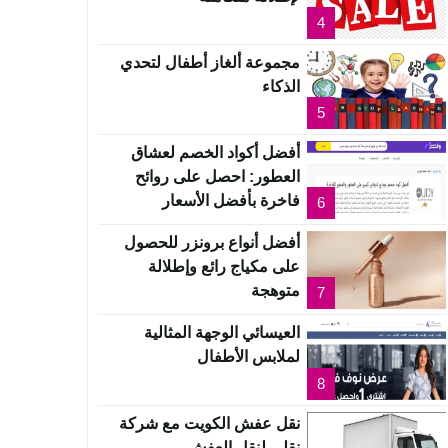
4
مجموعة ألغاز أطفال لتحدي
الذكاء
5
أفضل أكواد الخصم لعشاق
العطور: احصل على روائح
فاخرة بأفضل الأسعار
6
أفضل أنواع برونزر للحصول
على مكياج رائع وإطلالة
متوهجة
7
العيسائي الوجهة المثالية
لملابس الأطفال
8
نقل عفش الكويت مع شركة
نقلي لنقل العفش