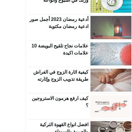
وزنك في اسبوع وانواعه
أدعية رمضان 2023 أجمل صور
ادعية رمضان مكتوبة
علامات نجاح تلقيح البويضة 10
علامات اكيدة
كيفية اثارة الزوج في الفراش
طريقة تذويب الزوج وإثارته
كيف ارفع هرمون الاستروجين
؟
افضل انواع القهوة التركية
والعربية والسوداء