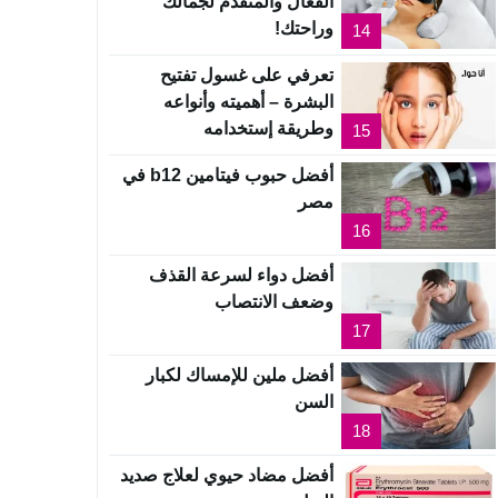
الفعال والمتقدم لجمالك
وراحتك!
14
تعرفي على غسول تفتيح
البشرة – أهميته وأنواعه
وطريقة إستخدامه
15
أفضل حبوب فيتامين b12 في
مصر
16
أفضل دواء لسرعة القذف
وضعف الانتصاب
17
أفضل ملين للإمساك لكبار
السن
18
أفضل مضاد حيوي لعلاج صديد