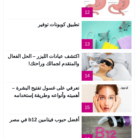
12
تطبيق كوبونات توفير
13
اكتشف عيادات الليزر – الحل الفعال
والمتقدم لجمالك وراحتك!
14
تعرفي على غسول تفتيح البشرة –
أهميته وأنواعه وطريقة إستخدامه
15
أفضل حبوب فيتامين b12 في مصر