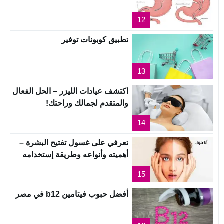
12
تطبيق كوبونات توفير
13
اكتشف عيادات الليزر – الحل الفعال
والمتقدم لجمالك وراحتك!
14
تعرفي على غسول تفتيح البشرة –
أهميته وأنواعه وطريقة إستخدامه
15
أفضل حبوب فيتامين b12 في مصر